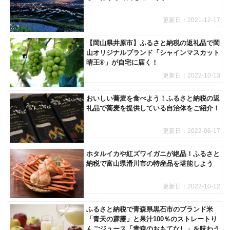
更新日：
2021-12-17
【岡山県井原市】ふるさと納税の返礼品で岡
山オリジナルブランド「シャインマスカット
晴王®️」が自宅に届く！
更新日：
2022-10-13
おいしい蕎麦を食べよう！ふるさと納税の返
礼品で蕎麦を提供している自治体をご紹介！
更新日：
2022-06-17
ホタルイカや紅ズワイガニが絶品！ふるさと
納税で富山県滑川市の特産品を堪能しよう
更新日：
2022-10-12
ふるさと納税で青森県黒石市のブランド米
「青天の霹靂」と果汁100％のストレートり
んごジュース「青森のおもてなし」を味わう