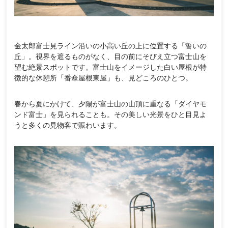
金太郎富士見ライン沿いの小高い丘の上に位置する「誓いの
丘」。視界を遮るものがなく、目の前にそびえ立つ富士山を
望む絶景スポットです。富士山をイメージした白い屋根が特
徴的な休憩所「番傘屋根東屋」も、見どころのひとつ。
春から夏にかけて、夕陽が富士山の山頂に重なる「ダイヤモ
ンド富士」を見られることも。その美しい光景をひと目見よ
うと多くの見物客で賑わいます。