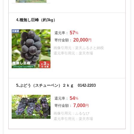
4.
種無し巨峰（約3kg）
57
20,000
画像引用元：楽天ふるさと納税
還元率引用元：楽天市場
5.
ぶどう（スチューベン）２ｋｇ 0142-2203
54
7,000
画像引用元：ふるなび
還元率引用元：楽天市場