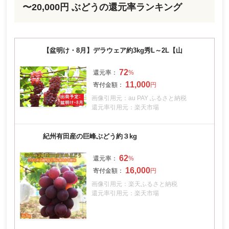
〜20,000円 ぶどうの還元率ランキング
【盆明け・8月】デラウェア約3kg秀L～2L【山
72
11,000
画像引用元：au PAY ふるさと納税
還元率引用元：楽天市場
紀州有田産の巨峰ぶどう約３kg
62
16,000
画像引用元：楽天ふるさと納税
還元率引用元：楽天市場