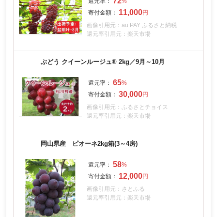
72
11,000
画像引用元：au PAY ふるさと納税
還元率引用元：楽天市場
ぶどう クイーンルージュ® 2kg／9月～10月
65
30,000
画像引用元：ふるさとチョイス
還元率引用元：楽天市場
岡山県産 ピオーネ2kg箱(3～4房)
58
12,000
画像引用元：さとふる
還元率引用元：楽天市場