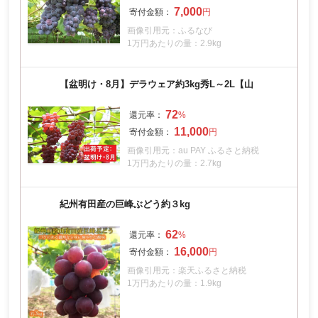
7,000
画像引用元：ふるなび
1万円あたりの量：2.9kg
【盆明け・8月】デラウェア約3kg秀L～2L【山
72
11,000
画像引用元：au PAY ふるさと納税
1万円あたりの量：2.7kg
紀州有田産の巨峰ぶどう約３kg
62
16,000
画像引用元：楽天ふるさと納税
1万円あたりの量：1.9kg