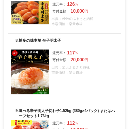
126
10,000
出典：ANAのふるさと納税
市場価格：楽天市場
8.
博多の味本舗 辛子明太子
117
20,000
出典：楽天ふるさと納税
市場価格：楽天市場
9.
選べる辛子明太子切れ子1.52kg (380g×4パック) またはハ
ーフセット1.76kg
112