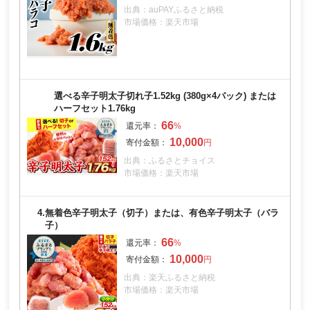
出典：auPAYふるさと納税
市場価格：楽天市場
選べる辛子明太子切れ子1.52kg (380g×4パック) または
ハーフセット1.76kg
66
10,000
出典：ふるさとチョイス
市場価格：楽天市場
4.
無着色辛子明太子（切子）または、有色辛子明太子（バラ
子）
66
10,000
出典：楽天ふるさと納税
市場価格：楽天市場