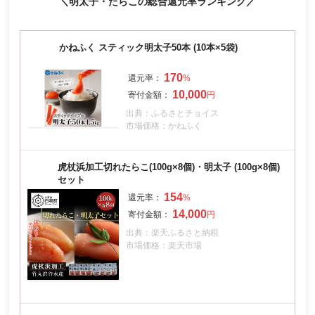
＼明太子・たらこの総合還元率ランキング／
かねふく スティック明太子50本 (10本×5袋)
170
10,000
出典：ふるさとチョイス
市場価格：かねふく
虎杖浜加工切れたらこ(100g×8個)・明太子 (100g×8個)
セット
154
14,000
出典：楽天ふるさと納税
市場価格：楽天市場