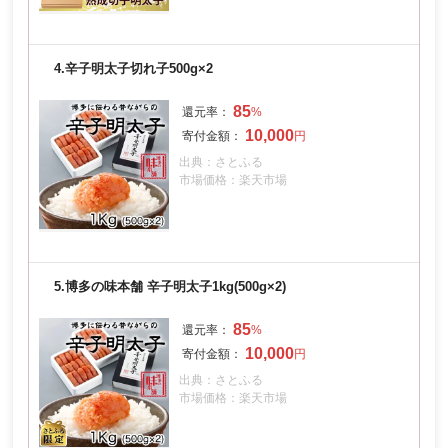
4.
辛子明太子切れ子500g×2
85
10,000
出典：さとふる
市場価格：楽天市場
5.
博多の味本舗 辛子明太子1kg(500g×2)
85
10,000
出典：さとふる
市場価格：楽天市場