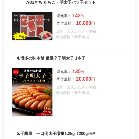
かねきち たらこ・明太子バラ子セット
142
10,000
出典：楽天ふるさと納税
市場価格：楽天市場
4.
博多の味本舗 厳選辛子明太子 1本子
135
20,000
出典：楽天ふるさと納税
市場価格：楽天市場
5.
千曲屋 一口明太子増量1.2kg〔200g×6P