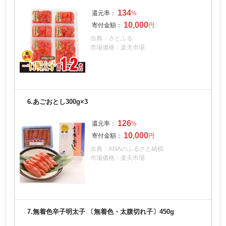
134
10,000
出典：さとふる
市場価格：楽天市場
6.
あごおとし300g×3
126
10,000
出典：ANAのふるさと納税
市場価格：楽天市場
7.
無着色辛子明太子 〔無着色・太腹切れ子〕450g