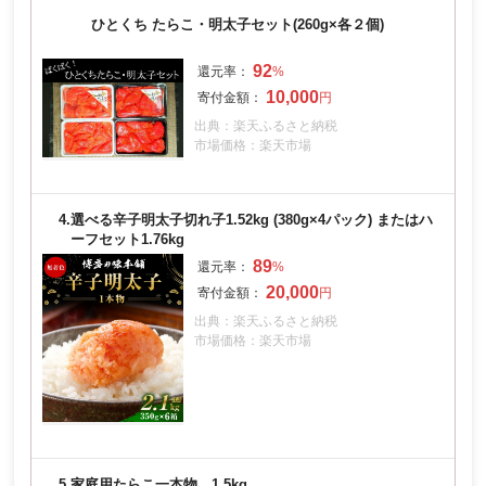
ひとくち たらこ・明太子セット(260g×各２個)
92
10,000
出典：楽天ふるさと納税
市場価格：楽天市場
4.
選べる辛子明太子切れ子1.52kg (380g×4パック) またはハ
ーフセット1.76kg
89
20,000
出典：楽天ふるさと納税
市場価格：楽天市場
5.
家庭用たらこ一本物 1.5kg