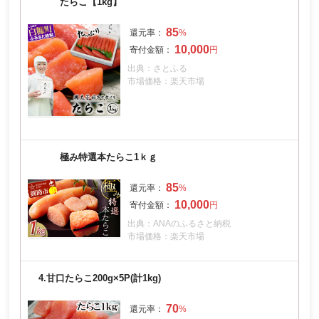
たらこ【1kg】
85
10,000
出典：さとふる
市場価格：楽天市場
極み特選本たらこ1ｋｇ
85
10,000
出典：ANAのふるさと納税
市場価格：楽天市場
4.
甘口たらこ200g×5P(計1kg)
70