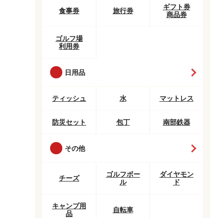
ギフト券
食事券
旅行券
商品券
ゴルフ場
利用券
日用品
ティッシュ
水
マットレス
防災セット
包丁
南部鉄器
その他
ゴルフボー
ダイヤモン
チーズ
ル
ド
キャンプ用
自転車
品