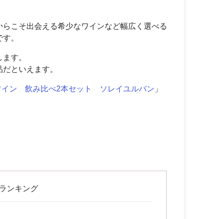
からこそ出会える希少なワインなど幅広く選べる
です。
します。
品だといえます。
ワイン 飲み比べ2本セット ソレイユルバン
」
率ランキング