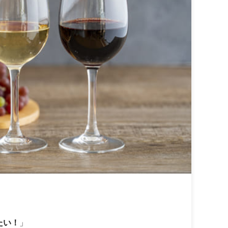
たい！
」