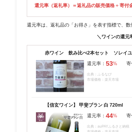
還元率（返礼率）＝返礼品の販売価格 ÷ 寄付金額
還元率は、返礼品の「お得さ」を表す指標で、数
＼ワインの還元
赤ワイン 飲み比べ2本セット ソレイ
53
出典：ふるなび
市場価格：楽天市場
【信玄ワイン】 甲斐ブラン 白 720ml
44
出典：auPAYふるさと納税
市場価格：楽天市場