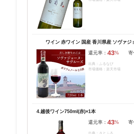
ワイン 赤ワイン 国産 香川県産 ソヴァジ
43
出典：ふるなび
市場価格：楽天市場
4.
越後ワイン750ml(赤)×1本
43
出典：さとふる