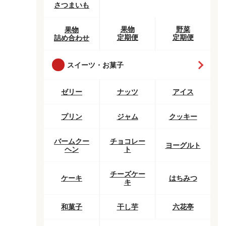
さつまいも
果物
野菜
果物
定期便
定期便
詰め合わせ
スイーツ・お菓子
ゼリー
ナッツ
アイス
プリン
ジャム
クッキー
バームクー
チョコレー
ヨーグルト
ヘン
ト
チーズケー
ケーキ
はちみつ
キ
和菓子
干し芋
六花亭