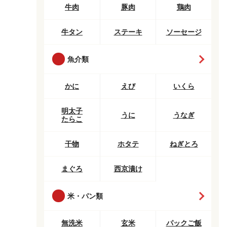
牛肉
豚肉
鶏肉
牛タン
ステーキ
ソーセージ
魚介類
かに
えび
いくら
明太子
うに
うなぎ
たらこ
干物
ホタテ
ねぎとろ
まぐろ
西京漬け
米・パン類
無洗米
玄米
パックご飯