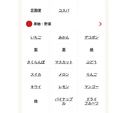
定期便
コスパ
果物・野菜
いちご
みかん
デコポン
梨
栗
桃
さくらんぼ
マスカット
ぶどう
スイカ
メロン
りんご
キウイ
レモン
マンゴー
パイナップ
ドライ
柿
ル
フルーツ