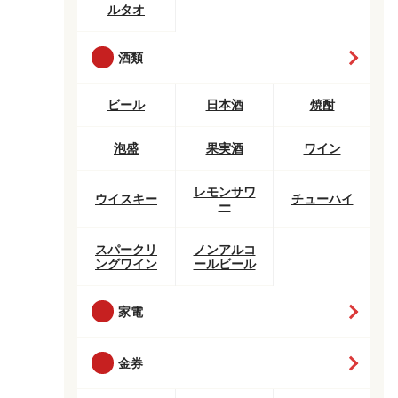
ルタオ
酒類
ビール
日本酒
焼酎
泡盛
果実酒
ワイン
レモンサワ
ウイスキー
チューハイ
ー
スパークリ
ノンアルコ
ングワイン
ールビール
家電
金券