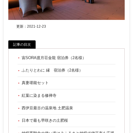
更新：
2021-12-23
記事の目次
宙SORA渡月荘金龍 宿泊券（2名様）
ふたりとわに 縁 宿泊券（2名様）
真妻堪能セット
紅葉に染まる修禅寺
西伊豆最古の温泉地 土肥温泉
日本で最も早咲きの土肥桜