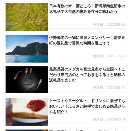
日本有数の米・酒どころ！新潟県南魚沼市の
返礼品で大自然の恵みを存分に味わおう
更新日：
2022-09-12
伊勢海老の干物に温泉メロンゼリー！南伊豆
町の返礼品で贅沢な時間を過ごそう
更新日：
2021-12-07
最高品質のメダカを富士見市から全国へ！こ
だわり専門店のとっておきをふるさと納税の
返礼品で楽しむ
更新日：
2022-09-12
トーストやヨーグルト、ドリンクに混ぜても
おいしい！ふるさと納税で楽しめる絶品ジャ
ムを紹介！
更新日：
2022-05-31