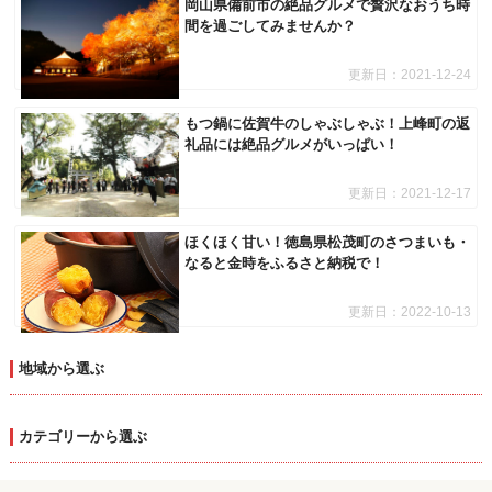
岡山県備前市の絶品グルメで贅沢なおうち時
間を過ごしてみませんか？
更新日：
2021-12-24
もつ鍋に佐賀牛のしゃぶしゃぶ！上峰町の返
礼品には絶品グルメがいっぱい！
更新日：
2021-12-17
ほくほく甘い！徳島県松茂町のさつまいも・
なると金時をふるさと納税で！
更新日：
2022-10-13
地域から選ぶ
カテゴリーから選ぶ