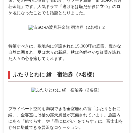
泉。その中心に位置するのが、リゾート旅館「宙 SORA 渡月
荘金龍」です。人気ドラマ『逃げるは恥だが役に立つ』のロ
ケ地になったことでも話題となりました。
特筆すべきは、敷地内に併設された15,000坪の庭園。豊かな
自然に囲まれ、夏は木々の新緑、秋は色鮮やかな紅葉が訪れ
た人々の心を癒してくれます。
ふたりとわに 縁 宿泊券（2名様）
プライベート空間を満喫できる全室離れの宿「ふたりとわに
縁」。全客室には檜の露天風呂が完備されています。施設内
にある「結てらす」や「星にねがい をてらす」は、富士山を
存分に堪能できる贅沢なロケーション。