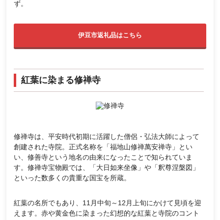
ず。
伊豆市返礼品はこちら
紅葉に染まる修禅寺
修禅寺は、平安時代初期に活躍した僧侶・弘法大師によって
創建された寺院。正式名称を「福地山修禅萬安禅寺」とい
い、修善寺という地名の由来になったことで知られていま
す。修禅寺宝物殿では、「大日如来坐像」や「釈尊涅槃図」
といった数多くの貴重な国宝を所蔵。
紅葉の名所でもあり、11月中旬～12月上旬にかけて見頃を迎
えます。赤や黄金色に染まった幻想的な紅葉と寺院のコント