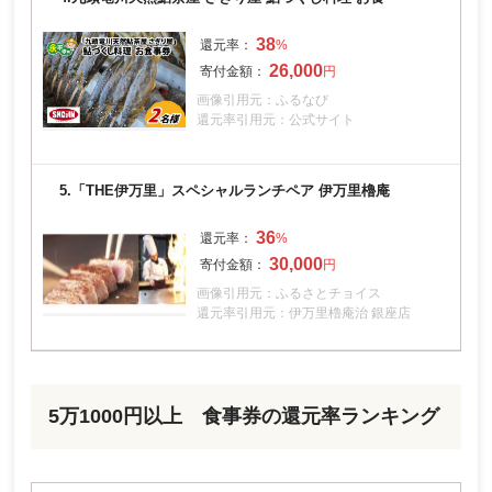
38
26,000
画像引用元：ふるなび
還元率引用元：公式サイト
5.
「THE伊万里」スペシャルランチペア 伊万里櫓庵
36
30,000
画像引用元：ふるさとチョイス
還元率引用元：伊万里櫓庵治 銀座店
5万1000円以上 食事券の還元率ランキング