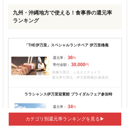
九州・沖縄地方で使える！食事券の還元率
ランキング
「THE伊万里」スペシャルランチペア 伊万里櫓庵
36
30,000
画像引用元：ふるさとチョイス
還元率引用元：伊万里櫓庵治 銀座店
ララシャンス伊万里迎賓館 ブライダルフェア参加時
34
35,000
画像引用元：ANAのふるさと納税
還元率引用元：公式サイト