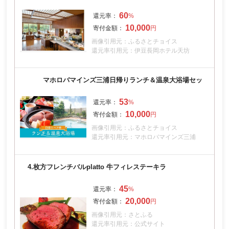
60
10,000
画像引用元：ふるさとチョイス
還元率引用元：伊豆長岡ホテル天坊
マホロバマインズ三浦日帰りランチ＆温泉大浴場セッ
53
10,000
画像引用元：ふるさとチョイス
還元率引用元：マホロバマインズ三浦
4.
枚方フレンチバルplatto 牛フィレステーキラ
45
20,000
画像引用元：さとふる
還元率引用元：公式サイト