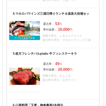
4.
マホロバマインズ三浦日帰りランチ＆温泉大浴場セッ
53
10,000
画像引用元：ふるさとチョイス
還元率引用元：マホロバマインズ三浦
5.
枚方フレンチバルplatto 牛フィレステーキラ
45
20,000
画像引用元：さとふる
還元率引用元：公式サイト
6.
山菜料理「玉貴」御食事券2名様分