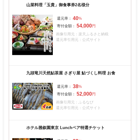
山菜料理「玉貴」御食事券2名様分
40
54,000
画像引用元：楽天ふるさと納税
還元率引用元：公式サイト
九頭竜川天然鮎茶屋 さぎり屋 鮎づくし料理 お食
38
52,000
画像引用元：ふるなび
還元率引用元：公式サイト
ホテル雅叙園東京 Lunchペア特選チケット