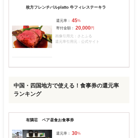
枚方フレンチバルplatto 牛フィレステーキラ
45
20,000
画像引用元：さとふる
還元率引用元：公式サイト
中国・四国地方で使える！食事券の還元率
ランキング
有隣荘 ペア昼食お食事券
30