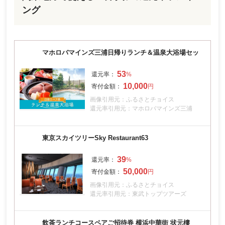
ング
マホロバマインズ三浦日帰りランチ＆温泉大浴場セッ
53
10,000
画像引用元：ふるさとチョイス
還元率引用元：マホロバマインズ三浦
東京スカイツリーSky Restaurant63
39
50,000
画像引用元：ふるさとチョイス
還元率引用元：東武トップツアーズ
飲茶ランチコースペアご招待券 横浜中華街 状元樓