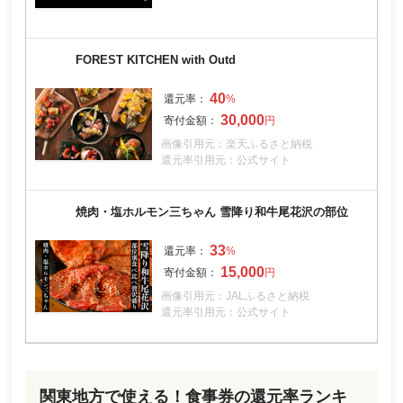
FOREST KITCHEN with Outd
40
30,000
画像引用元：楽天ふるさと納税
還元率引用元：公式サイト
焼肉・塩ホルモン三ちゃん 雪降り和牛尾花沢の部位
33
15,000
画像引用元：JALふるさと納税
還元率引用元：公式サイト
関東地方で使える！食事券の還元率ランキ