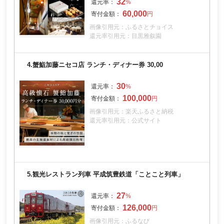
32
60,000
画像引用元：ふるさとチョイス
還元率引用元：目黒雅叙園
4.
蟹鮨加藤ニセコ店 ランチ・ディナー券 30,00
30
100,000
画像引用元：楽天ふるさと納税
還元率引用元：公式サイト
5.
観光レストラン列車 平成筑豊鉄道「ことこと列車」
27
126,000
画像引用元：ふるなび