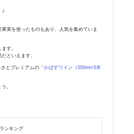
！」
産果実を使ったものもあり、人気を集めていま
します。
品だといえます。
るさとプレミアムの「
かぼすワイン（500ml×3本
ょう。
率ランキング