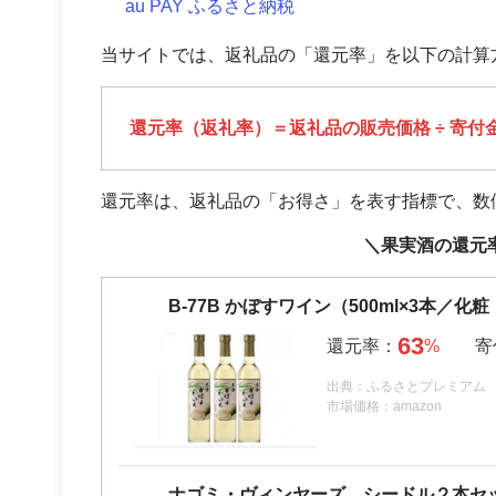
au PAY ふるさと納税
当サイトでは、返礼品の「還元率」を以下の計算
還元率（返礼率）＝返礼品の販売価格 ÷ 寄付金額
還元率は、返礼品の「お得さ」を表す指標で、数
＼果実酒の還元
B-77B かぼすワイン（500ml×3本／化粧
63
出典：ふるさとプレミアム
市場価格：amazon
ナゴミ・ヴィンヤーズ シードル２本セット