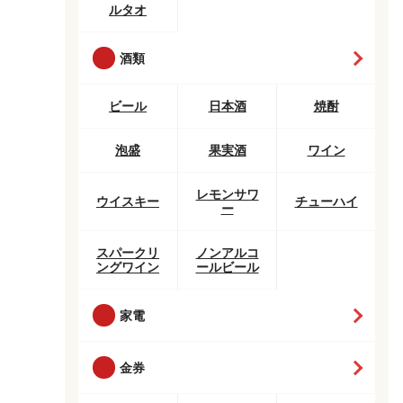
ルタオ
酒類
ビール
日本酒
焼酎
泡盛
果実酒
ワイン
レモンサワ
ウイスキー
チューハイ
ー
スパークリ
ノンアルコ
ングワイン
ールビール
家電
金券