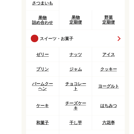
さつまいも
果物
野菜
果物
定期便
定期便
詰め合わせ
スイーツ・お菓子
ゼリー
ナッツ
アイス
プリン
ジャム
クッキー
バームクー
チョコレー
ヨーグルト
ヘン
ト
チーズケー
ケーキ
はちみつ
キ
和菓子
干し芋
六花亭