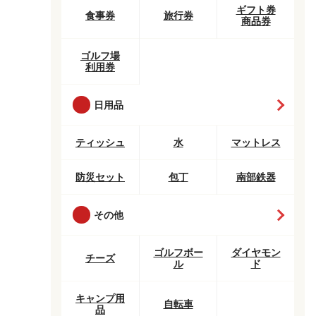
ギフト券
食事券
旅行券
商品券
ゴルフ場
利用券
日用品
ティッシュ
水
マットレス
防災セット
包丁
南部鉄器
その他
ゴルフボー
ダイヤモン
チーズ
ル
ド
キャンプ用
自転車
品