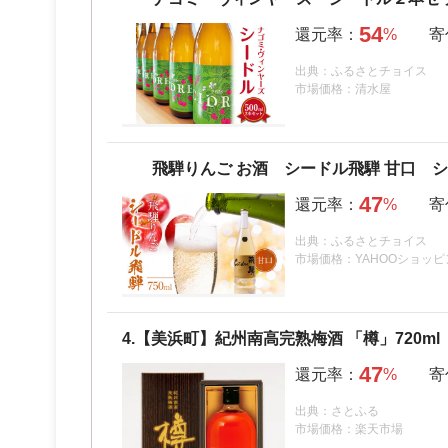
54
出典：ふるさとチョイス
市場価格：清水屋
飛騨りんご お酒 シードル飛騨 甘口 
47
出典：ふるさとチョイス
市場価格：YAHOOショッピ
4.
【美浜町】紀州南高完熟梅酒 「樽」720ml
47
出典：さとふる
市場価格：楽天市場