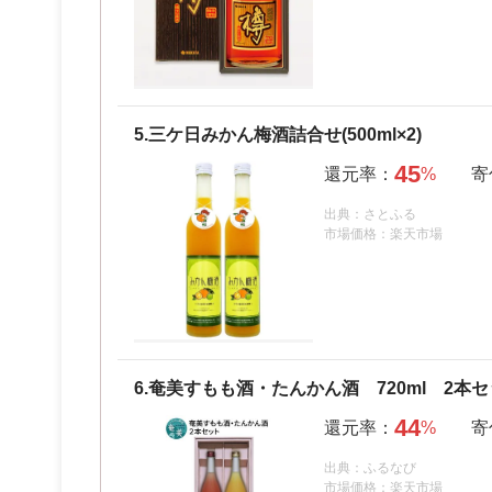
5.
三ケ日みかん梅酒詰合せ(500ml×2)
45
出典：さとふる
市場価格：楽天市場
6.
奄美すもも酒・たんかん酒 720ml 2本
44
出典：ふるなび
市場価格：楽天市場