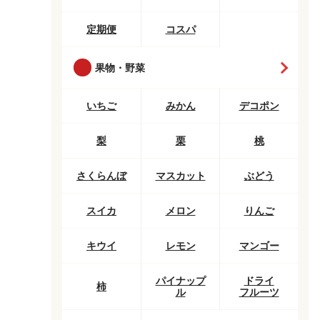
定期便
コスパ
果物・野菜
いちご
みかん
デコポン
梨
栗
桃
さくらんぼ
マスカット
ぶどう
スイカ
メロン
りんご
キウイ
レモン
マンゴー
パイナップ
ドライ
柿
ル
フルーツ