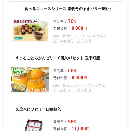
食べるジュースシリーズ 果物そのままゼリー6種セ
70
9,000
画像引用元：au PAY ふるさと納税
還元率引用元：楽天市場
4.
まるごとみかんゼリー 6個入×1セット 玉東町産
68
6,000
画像引用元：ふるさとプレミアム
還元率引用元：楽天市場
5.
茂木ビワゼリー10個箱入
56
11,000