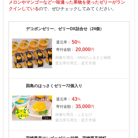
メロンやマンゴーなど一味違った果物を使ったゼリーがラン
クインしている
ので、ぜひチェックしてみてください。
デコポンゼリー、ゼリーDX詰合せ（24個）
50
20,000
画像引用元：ANAのふるさと納税
還元率引用元：楽天市場
因島のはっさくゼリー72個入り
43
35,000
画像引用元：ふるなび
還元率引用元：楽天市場