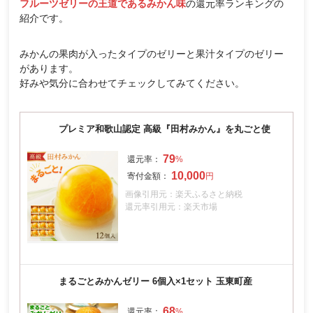
フルーツゼリーの王道であるみかん味
の還元率ランキングの
紹介です。
みかんの果肉が入ったタイプのゼリーと果汁タイプのゼリー
があります。
好みや気分に合わせてチェックしてみてください。
プレミア和歌山認定 高級『田村みかん』を丸ごと使
79
10,000
画像引用元：楽天ふるさと納税
還元率引用元：楽天市場
まるごとみかんゼリー 6個入×1セット 玉東町産
68