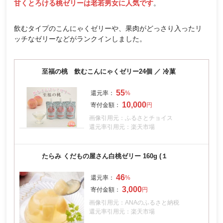
甘くとろける桃ゼリーは老若男女に人気です
。
飲むタイプのこんにゃくゼリーや、果肉がどっさり入ったリ
ッチなゼリーなどがランクインしました。
至福の桃 飲むこんにゃくゼリー24個 ／ 冷菓
55
10,000
画像引用元：ふるさとチョイス
還元率引用元：楽天市場
たらみ くだもの屋さん白桃ゼリー 160g (１
46
3,000
画像引用元：ANAのふるさと納税
還元率引用元：楽天市場