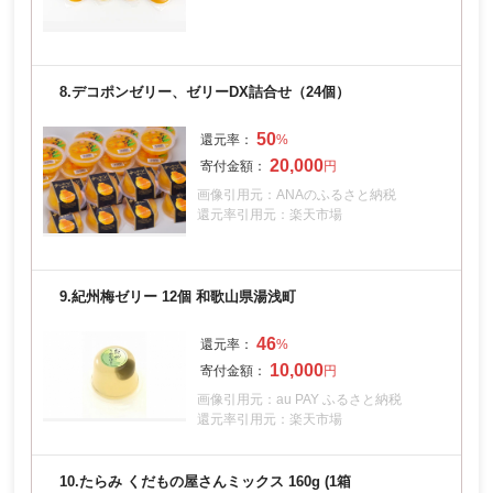
8.
デコポンゼリー、ゼリーDX詰合せ（24個）
50
20,000
画像引用元：ANAのふるさと納税
還元率引用元：楽天市場
9.
紀州梅ゼリー 12個 和歌山県湯浅町
46
10,000
画像引用元：au PAY ふるさと納税
還元率引用元：楽天市場
10.
たらみ くだもの屋さんミックス 160g (1箱