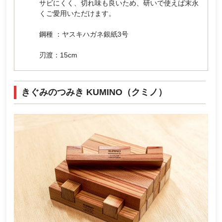
サビにくく、切れ味も良いため、研いで使えば末永
くご愛用いただけます。
鋼種 ：ヤスキハガネ銀紙3号
刃渡：15cm
きぐみのつみき KUMINO（クミノ）