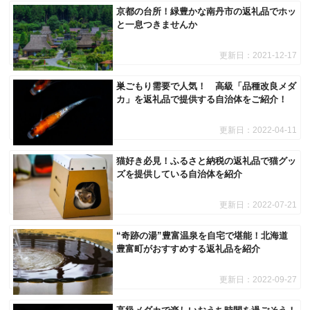
京都の台所！緑豊かな南丹市の返礼品でホッ
と一息つきませんか
更新日：
2021-12-17
巣ごもり需要で人気！ 高級「品種改良メダ
カ」を返礼品で提供する自治体をご紹介！
更新日：
2022-04-11
猫好き必見！ふるさと納税の返礼品で猫グッ
ズを提供している自治体を紹介
更新日：
2022-07-21
“奇跡の湯”豊富温泉を自宅で堪能！北海道
豊富町がおすすめする返礼品を紹介
更新日：
2022-09-27