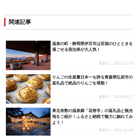
関連記事
温泉の町・静岡県伊豆市は至福のひとときを
過ごせる宿泊券が大人気！
更新日：
2021-12-23
りんごの生産量日本一を誇る青森県弘前市の
返礼品で絶品のりんごを堪能！
更新日：
2022-09-27
東北有数の温泉郷「花巻市」の返礼品と観光
地をご紹介！ふるさと納税で魅力に触れてみ
よう！
更新日：
2021-12-16