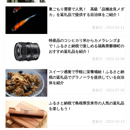
巣ごもり需要で人気！ 高級「品種改良メダ
カ」を返礼品で提供する自治体をご紹介！
更新日：
2022-04-11
特産品のコシヒカリ米からカメラレンズま
で！ふるさと納税で楽しめる福島県磐梯町の
おすすめ返礼品を紹介！
更新日：
2022-12-08
スイーツ感覚で手軽に栄養補給！ふるさと納
税の返礼品でグラノーラを提供している自治
体を紹介
更新日：
2022-07-26
ふるさと納税で島根県安来市の人気の返礼品
を楽しもう！
更新日：
2022-10-13