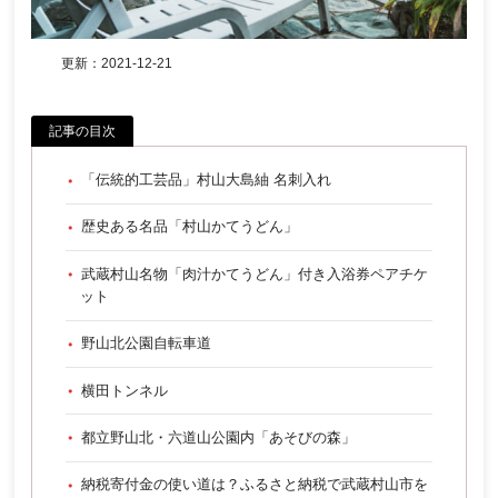
更新：
2021-12-21
記事の目次
「伝統的工芸品」村山大島紬 名刺入れ
歴史ある名品「村山かてうどん」
武蔵村山名物「肉汁かてうどん」付き入浴券ペアチケ
ット
野山北公園自転車道
横田トンネル
都立野山北・六道山公園内「あそびの森」
納税寄付金の使い道は？ふるさと納税で武蔵村山市を