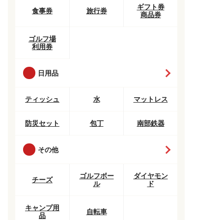
ギフト券
食事券
旅行券
商品券
ゴルフ場
利用券
日用品
ティッシュ
水
マットレス
防災セット
包丁
南部鉄器
その他
ゴルフボー
ダイヤモン
チーズ
ル
ド
キャンプ用
自転車
品