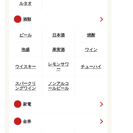
ルタオ
酒類
ビール
日本酒
焼酎
泡盛
果実酒
ワイン
レモンサワ
ウイスキー
チューハイ
ー
スパークリ
ノンアルコ
ングワイン
ールビール
家電
金券