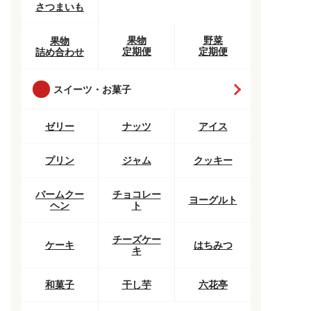
さつまいも
果物
野菜
果物
定期便
定期便
詰め合わせ
スイーツ・お菓子
ゼリー
ナッツ
アイス
プリン
ジャム
クッキー
バームクー
チョコレー
ヨーグルト
ヘン
ト
チーズケー
ケーキ
はちみつ
キ
和菓子
干し芋
六花亭