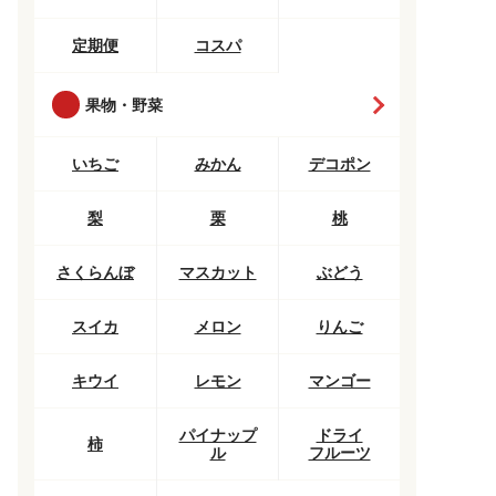
定期便
コスパ
果物・野菜
いちご
みかん
デコポン
梨
栗
桃
さくらんぼ
マスカット
ぶどう
スイカ
メロン
りんご
キウイ
レモン
マンゴー
パイナップ
ドライ
柿
ル
フルーツ