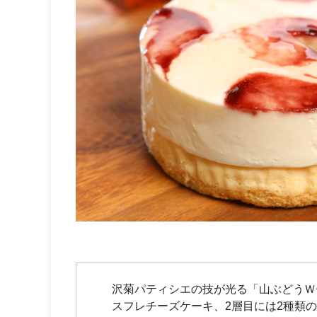
沢菊パティシエの技が光る「山ぶどうＷチ
スフレチーズケーキ、2層目には2種類