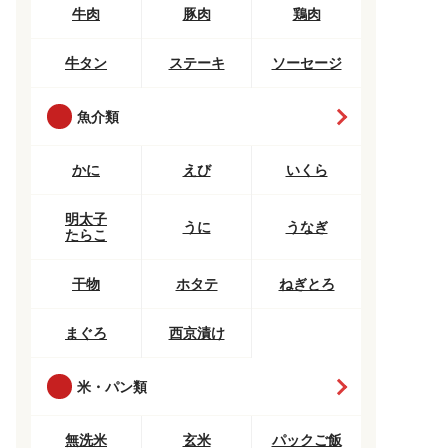
牛肉
豚肉
鶏肉
牛タン
ステーキ
ソーセージ
魚介類
かに
えび
いくら
明太子
うに
うなぎ
たらこ
干物
ホタテ
ねぎとろ
まぐろ
西京漬け
米・パン類
無洗米
玄米
パックご飯