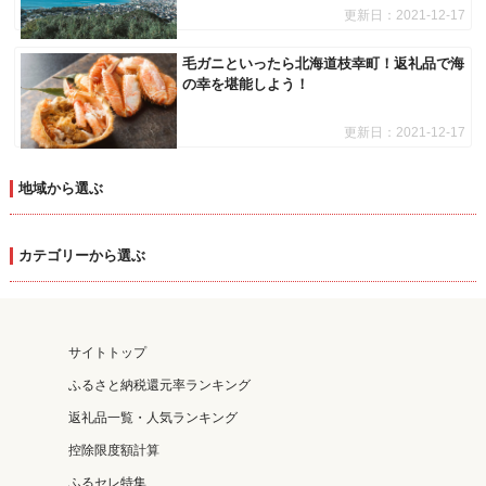
更新日：
2021-12-17
毛ガニといったら北海道枝幸町！返礼品で海
の幸を堪能しよう！
更新日：
2021-12-17
地域から選ぶ
カテゴリーから選ぶ
サイトトップ
ふるさと納税還元率ランキング
返礼品一覧・人気ランキング
控除限度額計算
ふるセレ特集