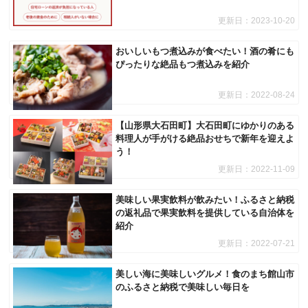
更新日：
2023-10-20
おいしいもつ煮込みが食べたい！酒の肴にも
ぴったりな絶品もつ煮込みを紹介
更新日：
2022-08-24
【山形県大石田町】大石田町にゆかりのある
料理人が手がける絶品おせちで新年を迎えよ
う！
更新日：
2022-11-09
美味しい果実飲料が飲みたい！ふるさと納税
の返礼品で果実飲料を提供している自治体を
紹介
更新日：
2022-07-21
美しい海に美味しいグルメ！食のまち館山市
のふるさと納税で美味しい毎日を