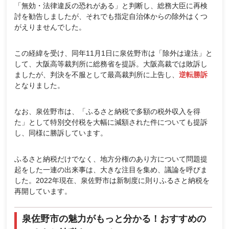
「無効・法律違反の恐れがある」と判断し、総務大臣に再検
討を勧告しましたが、それでも指定自治体からの除外はくつ
がえりませんでした。
この経緯を受け、同年11月1日に泉佐野市は「除外は違法」と
して、大阪高等裁判所に総務省を提訴。大阪高裁では敗訴し
ましたが、判決を不服として最高裁判所に上告し、
逆転勝訴
となりました。
なお、泉佐野市は、「ふるさと納税で多額の税外収入を得
た」として特別交付税を大幅に減額された件についても提訴
し、同様に勝訴しています。
ふるさと納税だけでなく、地方分権のあり方について問題提
起をした一連の出来事は、大きな注目を集め、議論を呼びま
した。2022年現在、泉佐野市は新制度に則りふるさと納税を
再開しています。
泉佐野市の魅力がもっと分かる！おすすめの