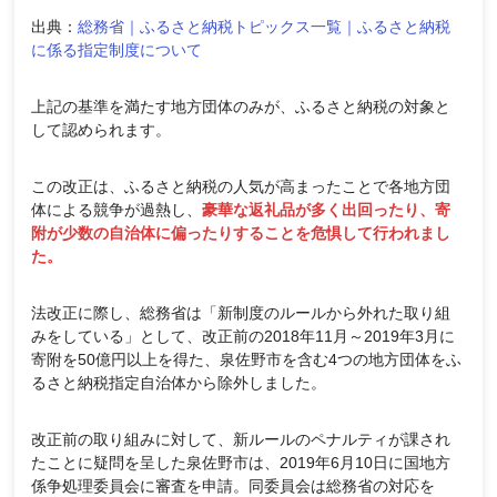
出典：
総務省｜ふるさと納税トピックス一覧｜ふるさと納税
に係る指定制度について
上記の基準を満たす地方団体のみが、ふるさと納税の対象と
して認められます。
この改正は、ふるさと納税の人気が高まったことで各地方団
体による競争が過熱し、
豪華な返礼品が多く出回ったり、寄
附が少数の自治体に偏ったりすることを危惧して行われまし
た。
法改正に際し、総務省は「新制度のルールから外れた取り組
みをしている」として、改正前の2018年11月～2019年3月に
寄附を50億円以上を得た、泉佐野市を含む4つの地方団体をふ
るさと納税指定自治体から除外しました。
改正前の取り組みに対して、新ルールのペナルティが課され
たことに疑問を呈した泉佐野市は、2019年6月10日に国地方
係争処理委員会に審査を申請。同委員会は総務省の対応を