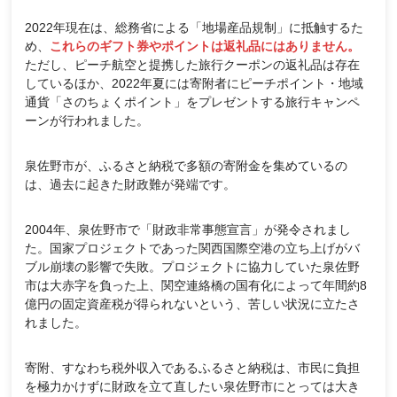
2022年現在は、総務省による「地場産品規制」に抵触するた
め、
これらのギフト券やポイントは返礼品にはありません。
ただし、ピーチ航空と提携した旅行クーポンの返礼品は存在
しているほか、2022年夏には寄附者にピーチポイント・地域
通貨「さのちょくポイント」をプレゼントする旅行キャンペ
ーンが行われました。
泉佐野市が、ふるさと納税で多額の寄附金を集めているの
は、過去に起きた財政難が発端です。
2004年、泉佐野市で「財政非常事態宣言」が発令されまし
た。国家プロジェクトであった関西国際空港の立ち上げがバ
ブル崩壊の影響で失敗。プロジェクトに協力していた泉佐野
市は大赤字を負った上、関空連絡橋の国有化によって年間約8
億円の固定資産税が得られないという、苦しい状況に立たさ
れました。
寄附、すなわち税外収入であるふるさと納税は、市民に負担
を極力かけずに財政を立て直したい泉佐野市にとっては大き