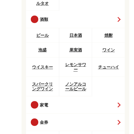
ルタオ
酒類
ビール
日本酒
焼酎
泡盛
果実酒
ワイン
レモンサワ
ウイスキー
チューハイ
ー
スパークリ
ノンアルコ
ングワイン
ールビール
家電
金券