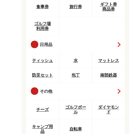
ギフト券
食事券
旅行券
商品券
ゴルフ場
利用券
日用品
ティッシュ
水
マットレス
防災セット
包丁
南部鉄器
その他
ゴルフボー
ダイヤモン
チーズ
ル
ド
キャンプ用
自転車
品