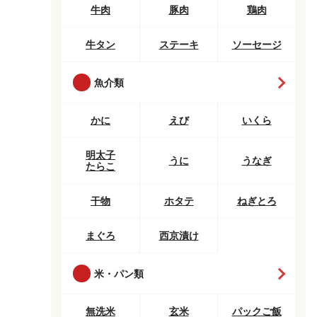
牛肉
豚肉
鶏肉
牛タン
ステーキ
ソーセージ
魚介類
かに
えび
いくら
明太子
うに
うなぎ
たらこ
干物
ホタテ
ねぎとろ
まぐろ
西京漬け
米・パン類
無洗米
玄米
パックご飯