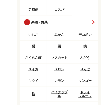
定期便
コスパ
果物・野菜
いちご
みかん
デコポン
梨
栗
桃
さくらんぼ
マスカット
ぶどう
スイカ
メロン
りんご
キウイ
レモン
マンゴー
パイナップ
ドライ
柿
ル
フルーツ