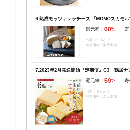
6.
熟成モッツァレラチーズ 「MOMOスカモ
60
出典：ふるなび
市場価格：楽天市場
7.
2023年2月発送開始『定期便』C3 鶴居ナ
59
出典：さとふる
市場価格：楽天市場