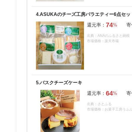
4.
ASUKAのチーズ工房バラエティー6点セッ
74
出典：ANAのふるさと納税
市場価格：楽天市場
5.
バスクチーズケーキ
64
出典：さとふる
市場価格：お菓子工房うふ