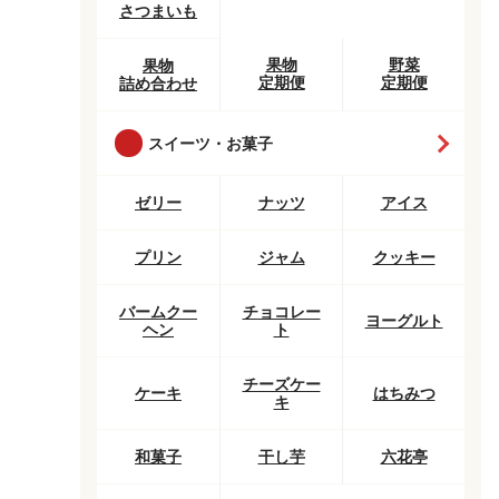
さつまいも
果物
野菜
果物
定期便
定期便
詰め合わせ
スイーツ・お菓子
ゼリー
ナッツ
アイス
プリン
ジャム
クッキー
バームクー
チョコレー
ヨーグルト
ヘン
ト
チーズケー
ケーキ
はちみつ
キ
和菓子
干し芋
六花亭