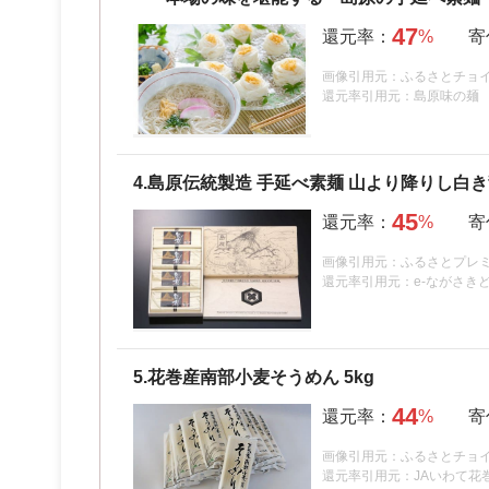
47
画像引用元：ふるさとチョ
還元率引用元：島原味の麺
4.
島原伝統製造 手延べ素麺 山より降りし白
45
画像引用元：ふるさとプレ
還元率引用元：e-ながさき
5.
花巻産南部小麦そうめん 5kg
44
画像引用元：ふるさとチョ
還元率引用元：JAいわて花