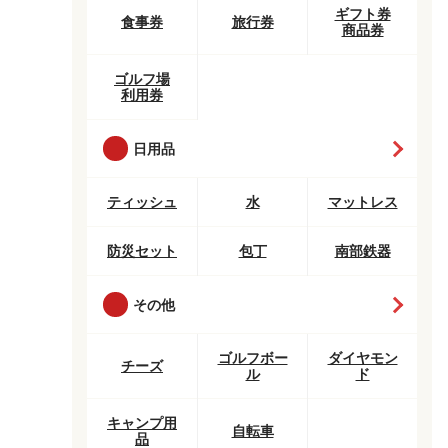
ギフト券
食事券
旅行券
商品券
ゴルフ場
利用券
日用品
ティッシュ
水
マットレス
防災セット
包丁
南部鉄器
その他
ゴルフボー
ダイヤモン
チーズ
ル
ド
キャンプ用
自転車
品