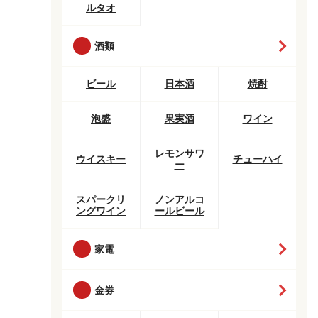
ルタオ
酒類
ビール
日本酒
焼酎
泡盛
果実酒
ワイン
レモンサワ
ウイスキー
チューハイ
ー
スパークリ
ノンアルコ
ングワイン
ールビール
家電
金券