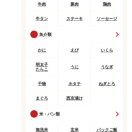
牛肉
豚肉
鶏肉
牛タン
ステーキ
ソーセージ
魚介類
かに
えび
いくら
明太子
うに
うなぎ
たらこ
干物
ホタテ
ねぎとろ
まぐろ
西京漬け
米・パン類
無洗米
玄米
パックご飯