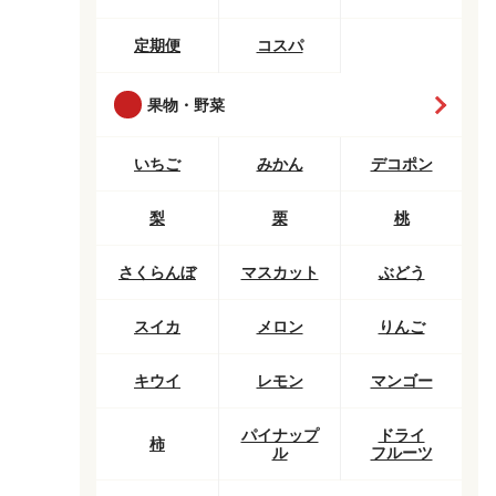
定期便
コスパ
果物・野菜
いちご
みかん
デコポン
梨
栗
桃
さくらんぼ
マスカット
ぶどう
スイカ
メロン
りんご
キウイ
レモン
マンゴー
パイナップ
ドライ
柿
ル
フルーツ