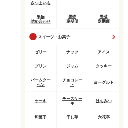
さつまいも
果物
野菜
果物
定期便
定期便
詰め合わせ
スイーツ・お菓子
ゼリー
ナッツ
アイス
プリン
ジャム
クッキー
バームクー
チョコレー
ヨーグルト
ヘン
ト
チーズケー
ケーキ
はちみつ
キ
和菓子
干し芋
六花亭