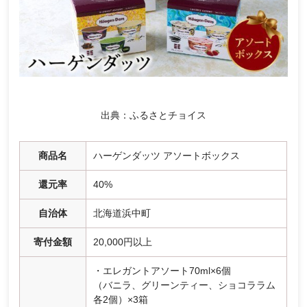
出典：ふるさとチョイス
商品名
ハーゲンダッツ アソートボックス
還元率
40%
自治体
北海道浜中町
寄付金額
20,000円以上
・エレガントアソート70ml×6個
（バニラ、グリーンティー、ショコララム
各2個）×3箱