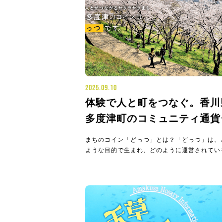
2025.09.10
体験で人と町をつなぐ。香川
多度津町のコミュニティ通貨
「どっつ」の魅力と未来を解
まちのコイン「どっつ」とは？「どっつ」は、
ような目的で生まれ、どのように運営されてい
でしょうか。ここでは、その基本的な情報と、
に至った背景にある町の想いをご紹介します。
っつ」の基本情報香川県多度津町が面白法人カ
クと連携して運営する「どっつ」は、2022年2
25日に運用を開始した