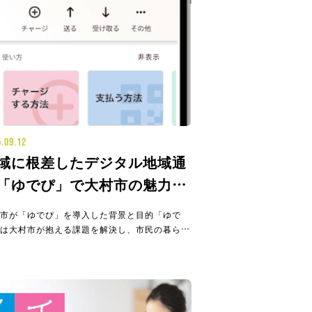
.09.12
域に根差したデジタル地域通
「ゆでぴ」で大村市の魅力を
発見！
市が「ゆでぴ」を導入した背景と目的「ゆで
は大村市が抱える課題を解決し、市民の暮らし
かにするための重要なツールとして導入されま
。人口増加の裏にある「つながりの希薄化」と
課題空港・高速道路・新幹線が揃い、50年以
続で人口が増加し続ける大村市は、子育て世帯
に選ばれる魅力的な都市