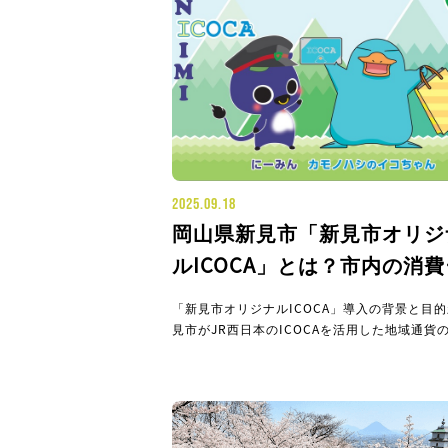
2025.09.18
岡山県新見市「新見市オリジ
ルICOCA」とは？市内の消費
喚起し、地域活性化を目指す
「新見市オリジナルICOCA」導入の背景と目的
西日本ICOCA活用型地域通貨
見市がJR西日本のICOCAを活用した地域通貨
入に踏み切った背景には、新見市特有の経済状
と、それに対する課題意識がありました。新見
業連関表によると、市民の消費活動において、
品、日用雑貨、衣料品といった品目で市外での
が比較的多い傾向が見