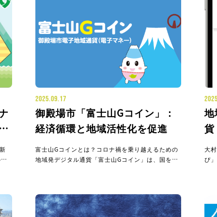
2025.09.17
2025
ナ
御殿場市「富士山Gコイン」：
地
を
経済循環と地域活性化を促進
貨
JR
再
新
富士山Gコインとは？コロナ禍を乗り越えるための
大村
の導
地域発デジタル通貨「富士山Gコイン」は、国を挙
ぴ」
況
げたDX（デジタル・トランスフォーメーション）
を豊
市産
推進の流れを背景に、2021年から導入の検討が始
した
食料
まりました。当初はプレミアム商品券事業のデジタ
いう
消費
ル化を目指していましたが、庁内での議論を重ねた
上連
結果、御殿場市全体で利
に特