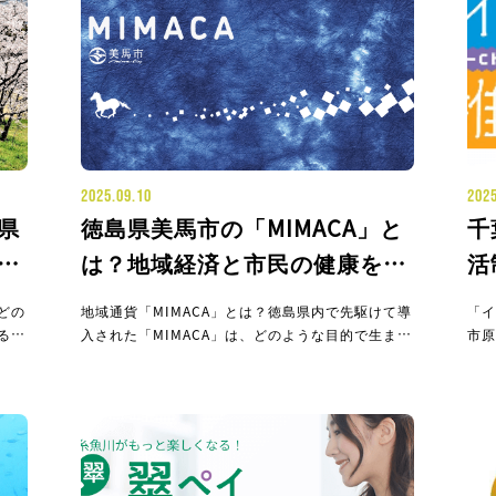
2025.09.10
2025
県
徳島県美馬市の「MIMACA」と
千
は？地域経済と市民の健康を支
活
説
える新しい地域通貨
な
どの
地域通貨「MIMACA」とは？徳島県内で先駆けて導
「イ
るの
入された「MIMACA」は、どのような目的で生ま
市原
導入
れ、どのように運営されているのか紹介します。
市が
「ど
「MIMACA」の基本情報 項目 内容 運営主体 徳島
体が
ヤッ
県美馬市 開始時期 2022年
トを
月
獲得
どに