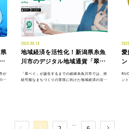
2025.08.14
2025
本県
地域経済を活性化！新潟県糸魚
愛
通
川市のデジタル地域通貨「翠ペ
ン
イ」とは？
地
市が
「翠ペイ」が誕生するまでの経緯糸魚川市では、持
RU
て
のア
続可能なまちづくりの実現に向けた地域経済の活性
ント
ュレ
化を目的として、2022年2月16日に糸魚川市と糸
され
なる
魚川信用組合によって「デジタル地域通貨導入プロ
島市
ミュ
ジェクト」が始まりました。地域循環社会の実現に
への
形を
よる地域内消費促進、地域のキャッシュレス化推
＝1
進、そして紙からデジタ
ます
…
1
2
6