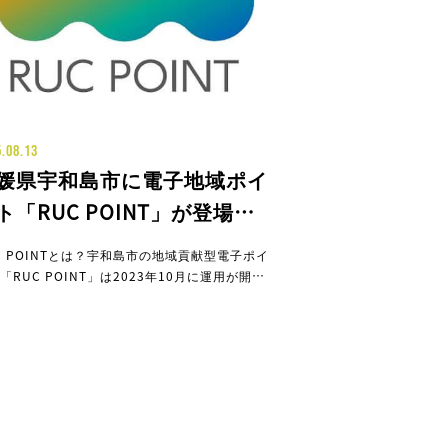
.08.13
媛県宇和島市に電子地域ポイ
ト「RUC POINT」が登場！
域貢献でポイントをもらっ
C POINTとは？宇和島市の地域貢献型電子ポイ
、まちのお店で使おう
「RUC POINT」は2023年10月に運用が開始
た宇和島市独自の電子地域ポイントです。宇和
内でのイベントや地域活動への参加など、地域
貢献に対してポイントが付与され、1ポイント
円として、市内の加盟店で利用することができ
。こ